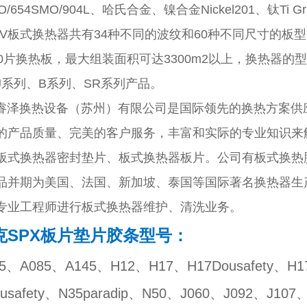
MO/654SMO/904L、哈氏合金、镍合金Nickel201、
PV板式换热器共有34种不同的波纹和60种不同尺寸的板型
10片换热板，最大组装面积可达3300m2以上，换热器的
J系列、B系列、SR系列产品。
换热设备（苏州）有限公司是国际领先的换热方案供应
的产品质量、完美的客户服务，丰富和实际的专业知识来
板式换热器密封垫片、板式换热器板片。公司有板式换热
品并期为美国、法国、新加坡、泰国等国际著名换热器生
专业工程师进行板式换热器维护、清洗业务。
克SPX板片垫片胶条型号：
55、A085、A145、H12、H17、H17Dousafety、H1
ousafety、N35paradip、N50、J060、J092、J1