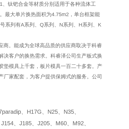
钛Ti Gr1、钛钯合金等材质分别适用于各种流体工
。最大单片换热面积为4.75m2，单台框架能
型号系列有A系列、Q系列、N系列、H系列、K
商。能成为全球高品质的供应商取决于科睿
解决客户的换热需求。科睿泽公司生产板式换
胶垫模具上千套，板片模具一百二十多套。产
产厂家配套，为客户提供保姆式的服务。公司
7paradip、H17G、N25、N35、
07、J154、J185、J205、M60、M92、