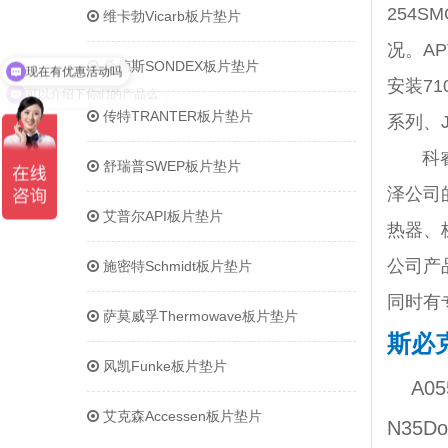
254S
维卡勃Vicarb板片垫片
现在有优惠活动吗
况。A
桑德斯SONDEX板片垫片
可以介绍下你们的产品么
安装7
传特TRANTER板片垫片
系列、
科睿泽
舒瑞普SWEP板片垫片
泽公司
艾普尔API板片垫片
热器、
公司产
施密特Schmidt板片垫片
同时有
萨莫威孚Thermowave板片垫片
斯必
风凯Funke板片垫片
A0
艾克森Accessen板片垫片
N35D