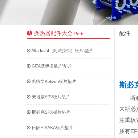
换热器配件大全
配件
Parts
Alfa laval（阿法拉伐）板片\垫片
GEA基伊埃板片\垫片
凯络文Kelivon板片垫片
斯必克
安培威APV板片垫片
斯
来
斯必
斯必克SPX板片垫片
注重板
日阪HISAKA板片垫片
质有EP