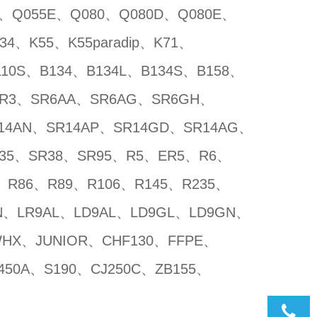
D、Q055E、Q080、Q080D、Q080E、
4、K55、K55paradip、K71、
B110S、B134、B134L、B134S、B158、
SR3、SR6AA、SR6AG、SR6GH、
14AN、SR14AP、SR14GD、SR14AG、
R35、SR38、SR95、R5、ER5、R6、
、R86、R89、R106、R145、R235、
N、LR9AL、LD9AL、LD9GL、LD9GN、
HX、JUNIOR、CHF130、FFPE、
450A、S190、CJ250C、ZB155、