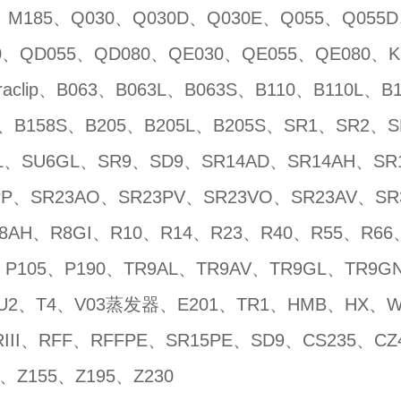
、M185、Q030、Q030D、Q030E、Q055、Q055
0、QD055、QD080、QE030、QE055、QE080、K3
araclip、B063、B063L、B063S、B110、B110L、
L、B158S、B205、B205L、B205S、SR1、SR2、
L、SU6GL、SR9、SD9、SR14AD、SR14AH、SR
PP、SR23AO、SR23PV、SR23VO、SR23AV、S
8AH、R8GI、R10、R14、R23、R40、R55、R66
、P105、P190、TR9AL、TR9AV、TR9GL、TR9G
U2、T4、V03蒸发器、E201、TR1、HMB、HX、W
RIII、RFF、RFFPE、SR15PE、SD9、CS235、CZ
0、Z155、Z195、Z230