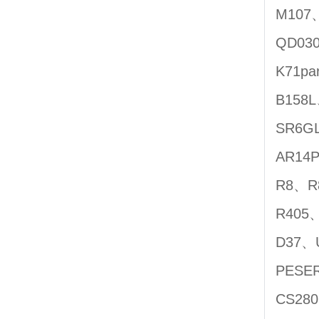
M107
QD03
K71p
B158
SR6G
AR14
R8、R
R405
D37、
PESE
CS28