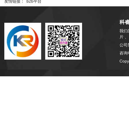
友情链接：
b2b平台
科
我们
片 
公司
咨询电
Cop