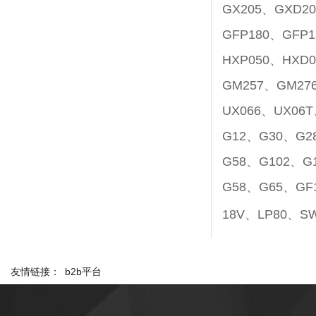
GX205、GXD2
GFP180、GFP
HXP050、HXD
GM257、GM27
UX066、UX06
G12、G30、G2
G58、G102、G
G58、G65、GF
18V、LP80、S
友情链接：
b2b平台