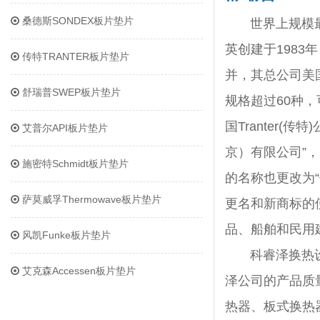
桑德斯SONDEX板片垫片
世界上规模
英创建于1983
传特TRANTER板片垫片
并，其总公司美国
舒瑞普SWEP板片垫片
规格超过60种，
国Tranter
艾普尔API板片垫片
京）有限公司”
施密特Schmidt板片垫片
的名称也更改为“
萨莫威孚Thermowave板片垫片
更名和新商标的使
品、船舶和民用
风凯Funke板片垫片
科睿泽换热
艾克森Accessen板片垫片
泽公司的产品质
热器、板式换热