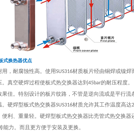
板式换热器优点
久耐用，耐腐蚀性高。使用
材质板片经由铜焊或镍焊
SUS316
高压。真空硬焊过程使板式热交换器达到
的耐压程度。
45bar
热效果佳。特别设计的板片纹路，不管是逆向流或是平行流
高温。硬焊型板式热交换器
材质允许其工作温度高达
SUS316
巧、便利、重量轻。硬焊型板式热交换器比壳管式热交换器
传能力。而且更方便于安装及更换。