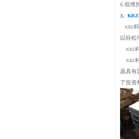
6.低
3、KR
KRZ
以轻松
KRZ
KRZ
器具有
了投资