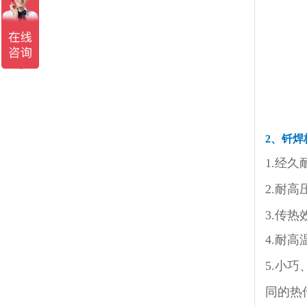
2
、钎焊
1.经
2.耐
3.传
4.耐
5.小
同的热