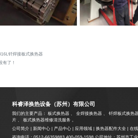
316L钎焊接板式换热器
没有了！
科睿泽换热设备（苏州）有限公司
我们的主要产品： 板式换热器 、 全焊接换热器 、 钎焊板式换热器
片 、 板式换热器维修清洗服务 。
公司简介
|
新闻中心
|
产品中心
|
应用领域
|
换热器配件大全
|
在
咨询电话：0512-66359883 400-059-1598 公司地址：苏