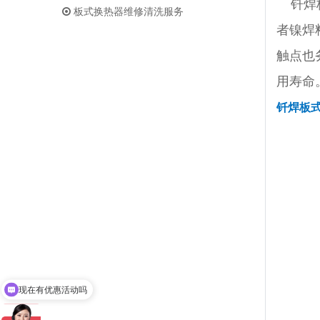
钎焊板
板式换热器维修清洗服务
者镍焊
触点也
用寿命
钎焊板
现在有优惠活动吗